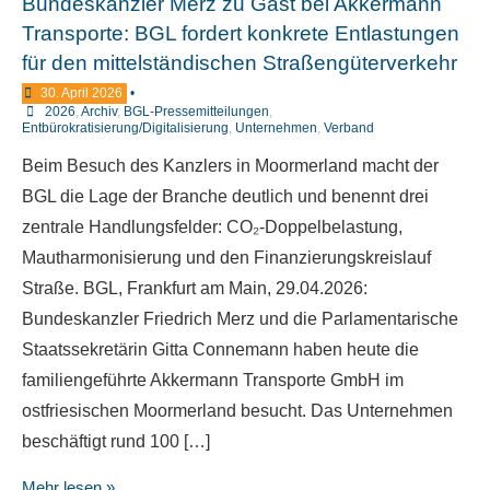
Bundeskanzler Merz zu Gast bei Akkermann
Transporte: BGL fordert konkrete Entlastungen
für den mittelständischen Straßengüterverkehr
30. April 2026
•
2026
,
Archiv
,
BGL-Pressemitteilungen
,
Entbürokratisierung/Digitalisierung
,
Unternehmen
,
Verband
Beim Besuch des Kanzlers in Moormerland macht der
BGL die Lage der Branche deutlich und benennt drei
zentrale Handlungsfelder: CO₂-Doppelbelastung,
Mautharmonisierung und den Finanzierungskreislauf
Straße. BGL, Frankfurt am Main, 29.04.2026:
Bundeskanzler Friedrich Merz und die Parlamentarische
Staatssekretärin Gitta Connemann haben heute die
familiengeführte Akkermann Transporte GmbH im
ostfriesischen Moormerland besucht. Das Unternehmen
beschäftigt rund 100 […]
Mehr lesen »