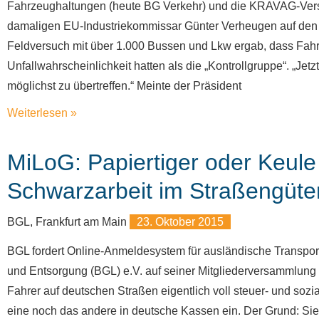
Fahrzeughaltungen (heute BG Verkehr) und die KRAVAG-Versi
damaligen EU-Industriekommissar Günter Verheugen auf den p
Feldversuch mit über 1.000 Bussen und Lkw ergab, dass Fahrz
Unfallwahrscheinlichkeit hatten als die „Kontrollgruppe“. „Jetz
möglichst zu übertreffen.“ Meinte der Präsident
Weiterlesen »
MiLoG: Papiertiger oder Keul
Schwarzarbeit im Straßengüte
BGL, Frankfurt am Main
23. Oktober 2015
BGL fordert Online-Anmeldesystem für ausländische Transpor
und Entsorgung (BGL) e.V. auf seiner Mitgliederversammlung 
Fahrer auf deutschen Straßen eigentlich voll steuer- und sozi
eine noch das andere in deutsche Kassen ein. Der Grund: Sie