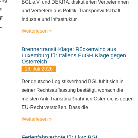
fung
BGL e.V. und DEKRA, diskutierten Vertreterinnen
en
und Vertretern aus Politik, Transportwirtschaft,
gt
Industrie und Infrastruktur
L
Weiterlesen »
Brennertransit-Klage: Rückenwind aus
Luxemburg für Italiens EuGH-Klage gegen
Österreich
16. Juli 2026
Der deutsche Logistikverband BGL fühlt sich in
seiner Rechtsauffassung bestätigt, wonach die
meisten Anti-Transitmaßnahmen Österreichs gegen
EU-Recht verstoßen. Dass die
Weiterlesen »
Ferienfahrverbote für Lkw: BGL-