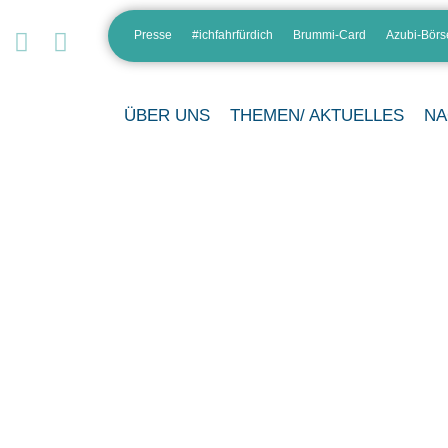
Presse
#ichfahrfürdich
Brummi-Card
Azubi-Börs
ÜBER UNS
THEMEN/ AKTUELLES
NA