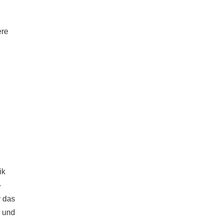
ere
ik
-
r das
d und