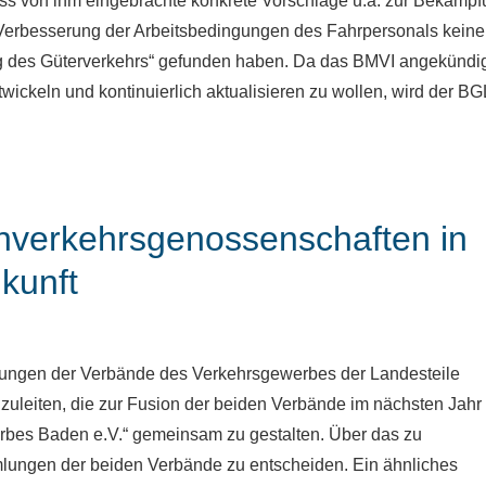
ass von ihm eingebrachte konkrete Vorschläge u.a. zur Bekämp
Verbesserung der Arbeitsbedingungen des Fahrpersonals kein
ung des Güterverkehrs“ gefunden haben. Da das BMVI angekündi
ickeln und kontinuierlich aktualisieren zu wollen, wird der BG
nverkehrsgenossenschaften in
kunft
lungen der Verbände des Verkehrsgewerbes der Landesteile
eiten, die zur Fusion der beiden Verbände im nächsten Jahr
werbes Baden e.V.“ gemeinsam zu gestalten. Über das zu
lungen der beiden Verbände zu entscheiden. Ein ähnliches