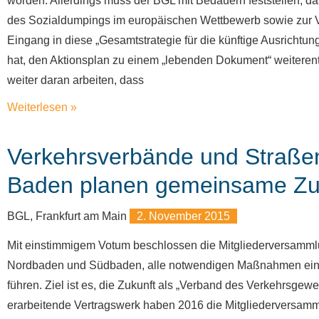
worden. Allerdings muss der BGL mit Bedauern feststellen, d
des Sozialdumpings im europäischen Wettbewerb sowie zur 
Eingang in diese „Gesamtstrategie für die künftige Ausricht
hat, den Aktionsplan zu einem „lebenden Dokument“ weiterentw
weiter daran arbeiten, dass
Weiterlesen »
Verkehrsverbände und Straße
Baden planen gemeinsame Zu
BGL, Frankfurt am Main
2. November 2015
Mit einstimmigem Votum beschlossen die Mitgliederversamm
Nordbaden und Südbaden, alle notwendigen Maßnahmen einzul
führen. Ziel ist es, die Zukunft als „Verband des Verkehrsge
erarbeitende Vertragswerk haben 2016 die Mitgliederversamm