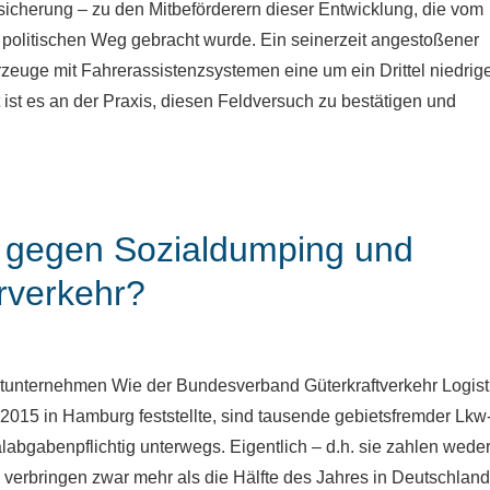
cherung – zu den Mitbeförderern dieser Entwicklung, die vom
olitischen Weg gebracht wurde. Ein seinerzeit angestoßener
euge mit Fahrerassistenzsystemen eine um ein Drittel niedrig
t ist es an der Praxis, diesen Feldversuch zu bestätigen und
e gegen Sozialdumping und
rverkehr?
tunternehmen Wie der Bundesverband Güterkraftverkehr Logist
2015 in Hamburg feststellte, sind tausende gebietsfremder Lkw
alabgabenpflichtig unterwegs. Eigentlich – d.h. sie zahlen wede
 verbringen zwar mehr als die Hälfte des Jahres in Deutschlan