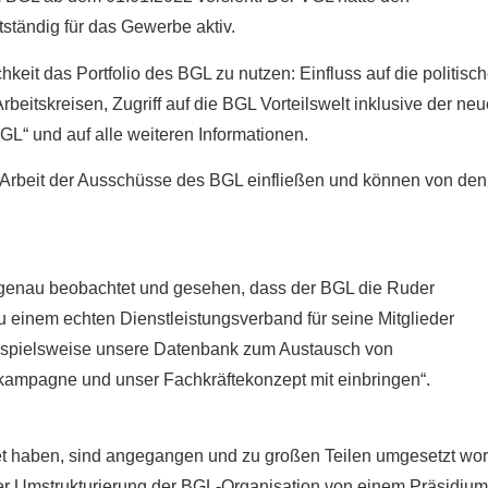
ständig für das Gewerbe aktiv.
eit das Portfolio des BGL zu nutzen: Einfluss auf die politisc
beitskreisen, Zugriff auf die BGL Vorteilswelt inklusive der ne
“ und auf alle weiteren Informationen.
e Arbeit der Ausschüsse des BGL einfließen und können von den
 genau beobachtet und gesehen, dass der BGL die Ruder
 zu einem echten Dienstleistungsverband für seine Mitglieder
beispielsweise unsere Datenbank zum Austausch von
ekampagne und unser Fachkräftekonzept mit einbringen“.
itet haben, sind angegangen und zu großen Teilen umgesetzt wo
i der Umstrukturierung der BGL-Organisation von einem Präsidium