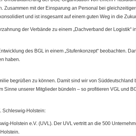
en. Zusammen mit der Einsparung an Personal bei gleichzeitiger
nsolidiert und ist insgesamt auf einem guten Weg in die Zukun
erzahnung der Verbände zu einem „Dachverband der Logistik“ i
e Entwicklung des BGL in einem „Stufenkonzept“ beobachten. Da
den haben.
amilie begrüßen zu können. Damit sind wir von Süddeutschland 
m Sinne unserer Mitglieder bündeln – so profitieren VGL und B
. Schleswig-Holstein:
wig-Holstein e.V. (UVL). Der UVL vertritt an die 500 Unterneh
Holstein.