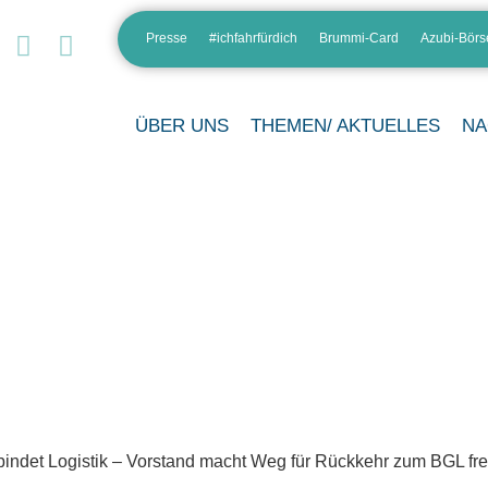
Presse
#ichfahrfürdich
Brummi-Card
Azubi-Börs
ÜBER UNS
THEMEN/ AKTUELLES
NA
indet Logistik – Vorstand macht Weg für Rückkehr zum BGL fre