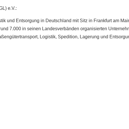
L) e.V.:
tik und Entsorgung in Deutschland mit Sitz in Frankfurt am Mai
ell rund 7.000 in seinen Landesverbänden organisierten Unterne
ßengütertransport, Logistik, Spedition, Lagerung und Entsorgu