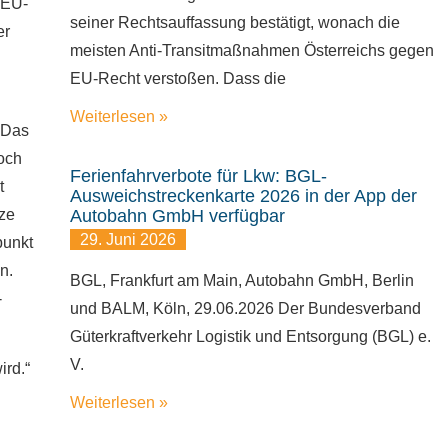
 EU-
seiner Rechtsauffassung bestätigt, wonach die
er
meisten Anti-Transitmaßnahmen Österreichs gegen
n
EU-Recht verstoßen. Dass die
Weiterlesen »
 „Das
noch
Ferienfahrverbote für Lkw: BGL-
t
Ausweichstreckenkarte 2026 in der App der
ze
Autobahn GmbH verfügbar
29. Juni 2026
punkt
n.
BGL, Frankfurt am Main, Autobahn GmbH, Berlin
-
und BALM, Köln, 29.06.2026 Der Bundesverband
Güterkraftverkehr Logistik und Entsorgung (BGL) e.
V.
ird.“
Weiterlesen »