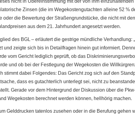
eses nicht in Übereinstimmung mit der von ihm einzuhaltenden
ulatorische Zinsen (die im Wegekostengutachten alleine 52 % d
oder die Bewertung der Straßengrundstücke, die nicht mit de
Baulandpreisen aus dem 21. Jahrhundert angesetzt werden.
tglied des BGL – erläutert die gestrige mündliche Verhandlung:
 und zeigte sich bis in Detailfragen hinein gut informiert. Den
de vom Gericht lediglich geprüft, ob das Diskriminierungsverbo
de und ob bei der Festlegung der Wegekosten die Willkürgren
ch stimmt dabei Folgendes: Das Gericht zog sich auf den Stand
sache, dass es gutachterlich unterlegt sei, nicht zu beanstande
tellt. Gerade vor dem Hintergrund der Diskussion über die Pkw
schland Wegekosten berechnet werden können, hellhörig machen.
 zum Gelddrucken tatenlos zusehen oder in die Berufung gehen w