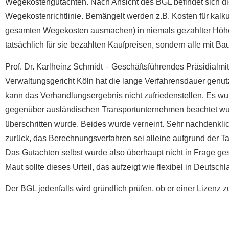
Wegekostengutachten. Nach Ansicht des BGL befindet sich di
Wegekostenrichtlinie. Bemängelt werden z.B. Kosten für kalk
gesamten Wegekosten ausmachen) in niemals gezahlter Höhe 
tatsächlich für sie bezahlten Kaufpreisen, sondern alle mit 
Prof. Dr. Karlheinz Schmidt – Geschäftsführendes Präsidialmi
Verwaltungsgericht Köln hat die lange Verfahrensdauer genutzt
kann das Verhandlungsergebnis nicht zufriedenstellen. Es wur
gegenüber ausländischen Transportunternehmen beachtet wur
überschritten wurde. Beides wurde verneint. Sehr nachdenkli
zurück, das Berechnungsverfahren sei alleine aufgrund der Tat
Das Gutachten selbst wurde also überhaupt nicht in Frage ges
Maut sollte dieses Urteil, das aufzeigt wie flexibel in Deut
Der BGL jedenfalls wird gründlich prüfen, ob er einer Lizenz