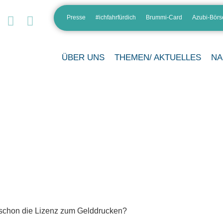
Presse
#ichfahrfürdich
Brummi-Card
Azubi-Börs
ÜBER UNS
THEMEN/ AKTUELLES
NA
s schon die Lizenz zum Gelddrucken?