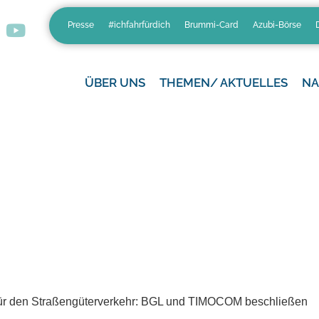
Presse
#ichfahrfürdich
Brummi-Card
Azubi-Börse
ÜBER UNS
THEMEN/ AKTUELLES
NA
y für den Straßengüterverkehr: BGL und TIMOCOM beschließen