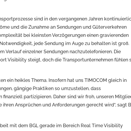
nsportprozesse sind in den vergangenen Jahren kontinuierli
ströme und die Zunahme an Sendungen und Güterverkehren
mplexität bei kleinsten Verzögerungen einen gravierenden
 Notwendigkeit, jede Sendung im Auge zu behalten ist groß.
em Verlauf einzelner Sendungen nachzutelefonieren. Die
rt Visibility steigt, doch die Transportunternehmen fühlen 
aten ein heikles Thema. Insofern hat uns TIMOCOM gleich in
ungen, gängige Praktiken so umzustellen, dass
inanziell partizipieren. Daher sind wir froh, unseren Mitgli
ie ihren Ansprüchen und Anforderungen gerecht wird“, sagt 
beit mit dem BGL gerade im Bereich Real Time Visibility