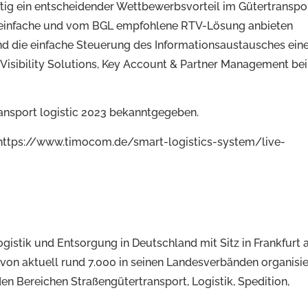
ig ein entscheidender Wettbewerbsvorteil im Gütertranspo
ve, einfache und vom BGL empfohlene RTV-Lösung anbieten
nd die einfache Steuerung des Informationsaustausches ein
– Visibility Solutions, Key Account & Partner Management bei
ansport logistic 2023 bekanntgegeben.
: https://www.timocom.de/smart-logistics-system/live-
ogistik und Entsorgung in Deutschland mit Sitz in Frankfurt
en von aktuell rund 7.000 in seinen Landesverbänden organisi
n Bereichen Straßengütertransport, Logistik, Spedition,