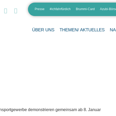
Presse
#ichfahrfürdich
Brummi-Card
Azubi-Börs
ÜBER UNS
THEMEN/ AKTUELLES
NA
ansportgewerbe demonstrieren gemeinsam ab 8. Januar