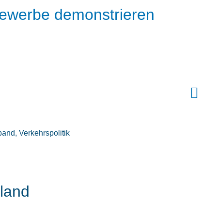
gewerbe demonstrieren
band
,
Verkehrspolitik
land