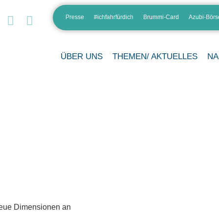
Presse
#ichfahrfürdich
Brummi-Card
Azubi-Börs
ÜBER UNS
THEMEN/ AKTUELLES
NA
eue Dimensionen an