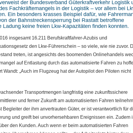
 verweist der Bundesverband Güterkraftverkehr Logistik 
es Fachkräftemangels in der Logistik – vor allem bei L
n. Ein besonders krasses Beispiel dafür, wie Fahrerma
on der Bahnstreckensperrung bei Rastatt betroffene
 Ladung keine freien Lkw-Kapazitäten finden konnten.
016 insgesamt 16.211 Berufskraftfahrer-Azubis und
kationsgesetz den Lkw-Führerschein – so viele, wie nie zuvor. 
estand treten, ist angesichts des boomenden Onlinehandels we
rmangel auf Entlastung durch das automatisierte Fahren zu hoff
rt Wandt:
„Auch im Flugzeug hat der Autopilot den Piloten nicht
achsender Transportmengen langfristig eine zukunftssichere
mittlerer und ferner Zukunft am automatisierten Fahren teilneh
t Begleiter der ihm anvertrauten Güter, er ist verantwortlich für d
ung und greift bei unvorhersehbaren Ereignissen ein. Zudem i
nüber den Kunden. Auch wenn er beim automatisierten Fahren