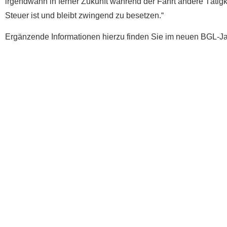
irgendwann in ferner Zukunft während der Fahrt andere Tätigk
Steuer ist und bleibt zwingend zu besetzen.“
Ergänzende Informationen hierzu
finden Sie im neuen BGL-Jah