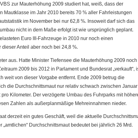
VBS zur Mauterhöhung 2009 studiert hat, weiß, dass der
n Mautklasse im Jahr 2010 bereits 70 % aller Fahrleistungen
Mautstatistik im November bei nur 62,8 %. Insoweit darf sich das
umbau nicht in dem Maße erfolgt ist wie ursprünglich geplant.
belasteten Euro III-Fahrzeuge in 2010 nur noch einen
dieser Anteil aber noch bei 24,8 %.
meter aus. Hatte Minister Tiefensee die Mauterhöhung 2009 noch
eitraum 2009 bis 2012 in Parlament und Bundesrat „verkauft“, i
ch weit von dieser Vorgabe entfernt. Ende 2009 betrug die
ich die Durchschnittsmaut nur relativ schwach zwischen Januar
 pro Kilometer. Der verzögerte Umbau des Fuhrparks mit höher
 diesen Zahlen als außerplanmäßige Mehreinnahmen nieder.
 derzeit ein gutes Geschäft, weil die aktuelle Durchschnittsm
 „amtlichen“ Durchschnittsmaut bedeutet bei jährlich 26 Mrd.