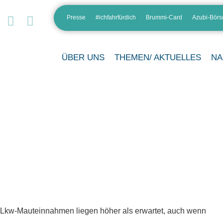
Presse
#ichfahrfürdich
Brummi-Card
Azubi-Börs
ÜBER UNS
THEMEN/ AKTUELLES
NA
g: Lkw-Mauteinnahmen liegen höher als erwartet, auch wenn