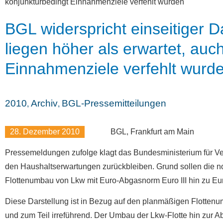
konjunkturbedingt Einnahmenziele verfehlt wurden
BGL widerspricht einseitiger 
liegen höher als erwartet, au
Einnahmenziele verfehlt wurd
2010
Archiv
BGL-Pressemitteilungen
,
,
28. Dezember 2010
BGL, Frankfurt am Main
Pressemeldungen zufolge klagt das Bundesministerium für Ve
den Haushaltserwartungen zurückbleiben. Grund sollen die no
Flottenumbau von Lkw mit Euro-Abgasnorm Euro III hin zu Eur
Diese Darstellung ist in Bezug auf den planmäßigen Flotten
und zum Teil irreführend. Der Umbau der Lkw-Flotte hin zur 