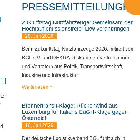
PRESSEMITTEILUNGEN
n
Zukunftstag Nutzfahrzeuge: Gemeinsam den
Hochlauf emissionsfreier Lkw voranbringen
28. Juli 2026
Beim Zukunftstag Nutzfahrzeuge 2026, initiiert von
BGL e.V. und DEKRA, diskutierten Vertreterinnen
und Vertretern aus Politik, Transportwirtschaft,
Industrie und Infrastruktur
Weiterlesen »
ter
r
Brennertransit-Klage: Rückenwind aus
Luxemburg für Italiens EuGH-Klage gegen
Österreich
16. Juli 2026
nd
Der deutsche Logistikverband BGL fühlt sich in