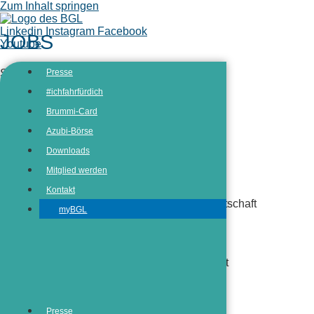
Zum Inhalt springen
Linkedin
Instagram
Facebook
JOBS
Youtube
Stichwörter
Presse
Arbeitsort
#ichfahrfürdich
Brummi-Card
Azubi-Börse
Kategorie
Downloads
Mitglied werden
Berufskraftfahrer/-in
Kontakt
Fachkraft für Kreislauf- und Abfallwirtschaft
myBGL
Fachkraft für Lagerlogistik
Fachlagerist/-in
Kaufmann/-frau für Büromanagement
Kaufmann/-frau für Spedition und
Logistikdienstleistung
Presse